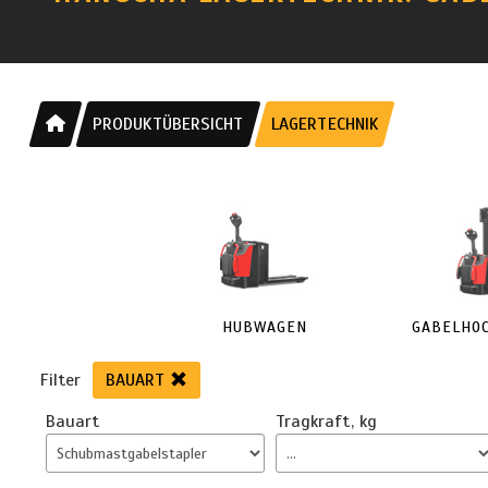
PRODUKTÜBERSICHT
LAGERTECHNIK
HUBWAGEN
GABELHO
Filter
BAUART
Bauart
Tragkraft
,
kg