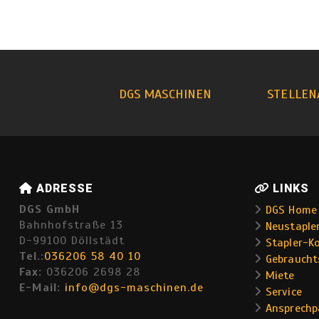
DGS MASCHINEN
STELLEN
ADRESSE
LINKS
DGS GmbH
DGS Home
Bahnhofstraße 13
Neustaple
D-99100 Döllstädt
Stapler-K
Tel.:
036206 58 40 10
Gebraucht
Fax:
036206 2698 28
Miete
E-Mail:
info@dgs-maschinen.de
Service
Ansprechp