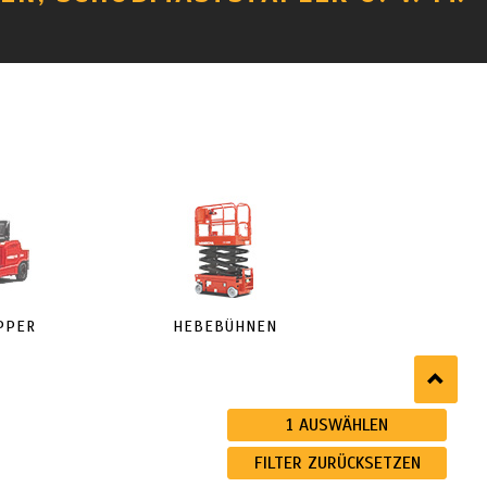
PPER
HEBEBÜHNEN
1
AUSWÄHLEN
FILTER ZURÜCKSETZEN