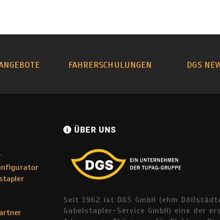
ANGEBOTE
FAHRERSCHULUNGEN
DGS NE
ÜBER UNS
r
onfigurator
stapler
Seit 1962 ist DGS GmbH (ehm Döllstädt
Gabelstapler-Service GmbH) eine der er
artner