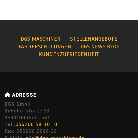
DGS MASCHINEN
STELLENANGEBOTE
FAHRERSCHULUNGEN
DGS NEWS BLOG
KUNDENZUFRIEDENHEIT
ADRESSE
DGS GmbH
Bahnhofstraße 13
D-99100 Döllstädt
Tel.:
036206 58 40 10
Fax:
036206 2698 28